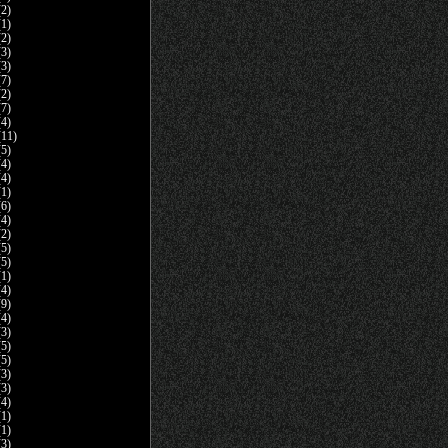
2)
1)
2)
3)
3)
7)
2)
7)
4)
11)
5)
4)
4)
1)
6)
4)
2)
5)
5)
1)
4)
9)
4)
3)
5)
5)
3)
3)
4)
1)
1)
3)