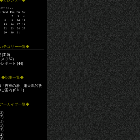
◆カレンダー◆
020.01
>>
e
Wed
Thu
Fri
Sat
1
2
3
4
8
9
10
11
15
16
17
18
22
23
24
25
29
30
31
カテゴリー一覧◆
記
(310)
クス
(162)
ーレポート
(44)
◆記事一覧◆
場「吉祥の湯」露天風呂改
のご案内
(01/11)
アーカイブ一覧◆
3)
2)
3)
5)
3)
2)
3)