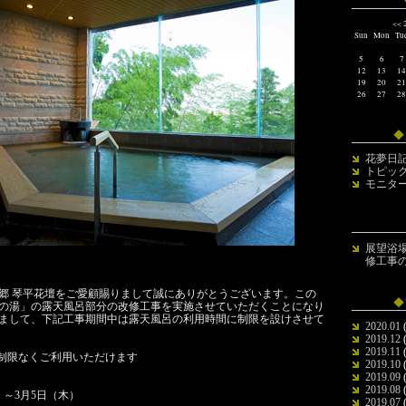
<<
2
Sun
Mon
Tu
5
6
7
12
13
14
19
20
21
26
27
28
◆
花夢日
トピッ
モニタ
展望浴
修工事
郷 琴平花壇をご愛顧賜りまして誠にありがとうございます。この
◆
の湯」の露天風呂部分の改修工事を実施させていただくことになり
まして、下記工事期間中は露天風呂の利用時間に制限を設けさせて
2020.01
(
2019.12
(
2019.11
(
制限なくご利用いただけます
2019.10
(
2019.09
(
2019.08
(
火）～3月5日（木）
2019.07
(