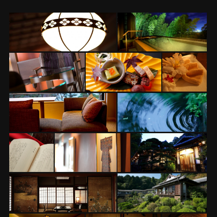
【数寄屋造り離れ】長生殿
温泉大浴場 吉祥の湯
ガーデンラウンジ
瀬戸内の新鮮な魚
タイ古式マ
介類を堪能
ッサージ
バンクンメ
イ
【山翠閣】専有露天風呂付
庭園
和洋室E
小説 金毘
館内イメージ
【数寄屋造り離
羅
れ】長生殿
【数寄屋造り離れ】長生殿
【数寄屋造り離れ】
延寿閣