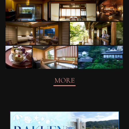
貸切温泉露天風呂
【数寄屋造り離
【ガーデン
なごみ湯
れ】 延寿閣
ラウンジ】
宿の象徴、
ジャズが流
【山翠閣】専有露天風呂付
【数寄屋造り離れ】泉
れるラウン
和洋室A
亭
ジ
豊かな自然
【山翠閣】専有露
庭園内に佇む三つ
が育んだ旬
天風呂付和洋室C
の数寄屋造り離れ
の食材を使
った料理の
MORE
数々