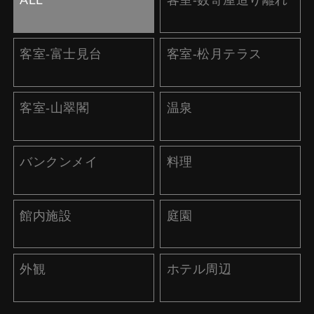
ALL
客室-数寄屋造り離れ
客室-富士見台
客室-松月テラス
客室-山翠閣
温泉
バンクンメイ
料理
館内施設
庭園
外観
ホテル周辺