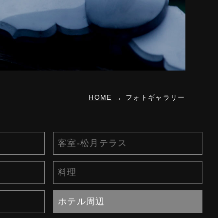
HOME
フォトギャラリー
客室-松月テラス
料理
ホテル周辺