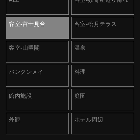
ALL
客室-数寄屋造り離れ
客室-富士見台
客室-松月テラス
客室-山翠閣
温泉
バンクンメイ
料理
館内施設
庭園
外観
ホテル周辺